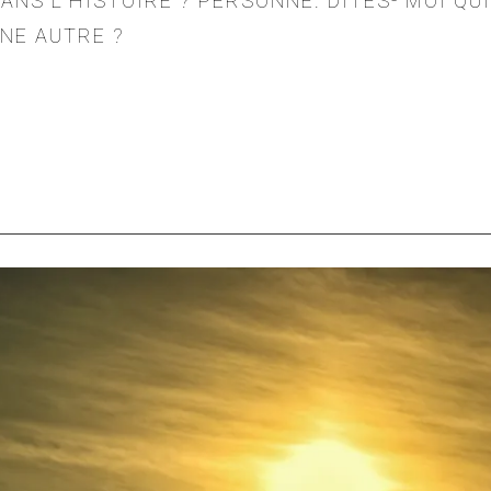
DANS L’HISTOIRE ? PERSONNE. DITES- MOI Q
UNE AUTRE ?