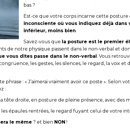
bas ?
Est-ce que votre corps incarne cette posture
inconsciente où vous indiquez déjà dans 
inférieur, moins bien
.
Savez-vous que
la posture est le premier 
s de notre physique passent dans le non-verbal et do
e vous dites passe dans le non-verbal
. Vous retrou
 congruence, les gestes, les silences, le regard, la voix et
 phrase : « J’aimerai vraiment avoir ce poste ». Selon vo
z :
 la tête droite, en posture de pleine présence, avec des mi
, les épaules rentrées, le regard fuyant celui de votre in
sera le même
? et bien
NON
!